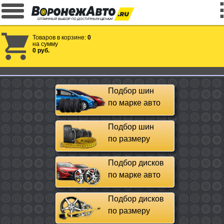
Товаров в корзине:
0
на сумму
0 руб.
Подбор шин
по марке авто
Подбор шин
по размеру
Подбор дисков
по марке авто
Подбор дисков
по размеру