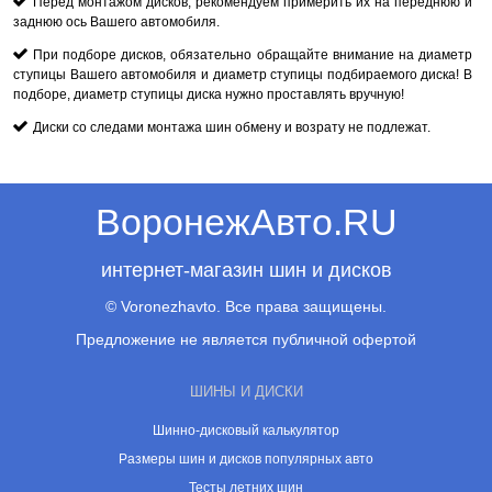
Перед монтажом дисков, рекомендуем примерить их на переднюю и
заднюю ось Вашего автомобиля.
При подборе дисков, обязательно обращайте внимание на диаметр
ступицы Вашего автомобиля и диаметр ступицы подбираемого диска! В
подборе, диаметр ступицы диска нужно проставлять вручную!
Диски со следами монтажа шин обмену и возрату не подлежат.
ВоронежАвто.RU
интернет-магазин шин и дисков
© Voronezhavto. Все права защищены.
Предложение не является публичной офертой
ШИНЫ И ДИСКИ
Шинно-дисковый калькулятор
Размеры шин и дисков популярных авто
Тесты летних шин