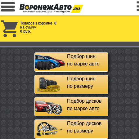
Товаров в корзине:
0
на сумму
0 руб.
Подбор шин
по марке авто
Подбор шин
по размеру
Подбор дисков
по марке авто
Подбор дисков
по размеру