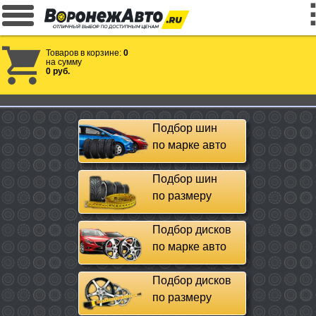
Товаров в корзине:
0
на сумму
0 руб.
Подбор шин
по марке авто
Подбор шин
по размеру
Подбор дисков
по марке авто
Подбор дисков
по размеру