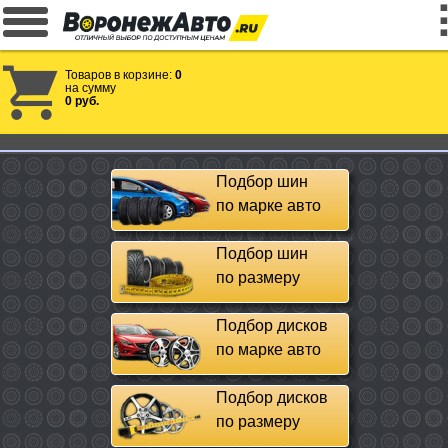
Товаров в корзине:
0
на сумму
0 руб.
Подбор шин
по марке авто
Подбор шин
по размеру
Подбор дисков
по марке авто
Подбор дисков
по размеру