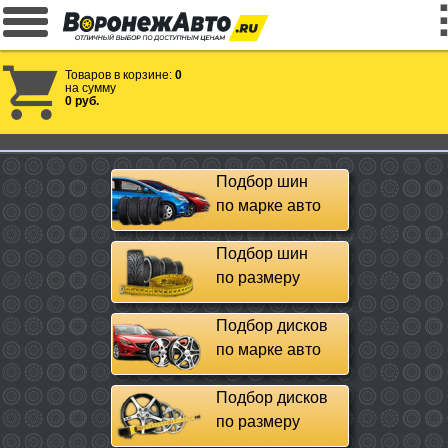
Товаров в корзине:
0
на сумму
0 руб.
Подбор шин
по марке авто
Подбор шин
по размеру
Подбор дисков
по марке авто
Подбор дисков
по размеру