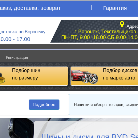
аказ, доставка, возврат
Гарантия
Адрес
оставка по Воронежу
г. Воронеж, Текстильщиков 
ПН-ПТ, 9.00 -18.00 СБ 9.00-14.0
10.00 - 17.00
Регистрация
Подбор шин
Подбор дисков
по размеру
по марке авто
Подробнее
Новинки и обзоры товаров, скидк
Шины и диски для BYD Se