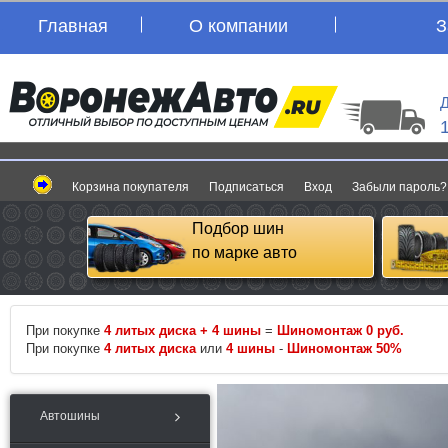
Главная
О компании
З
Д
Корзина покупателя
Подписаться
Вход
Забыли пароль?
Подбор шин
по марке авто
При покупке
4 литых диска + 4 шины
=
Шиномонтаж 0 руб.
При покупке
4 литых диска
или
4 шины
-
Шиномонтаж 50%
Автошины