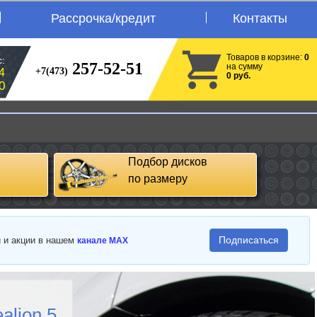
Рассрочка/кредит
Контакты
Товаров в корзине:
0
:
257-52-51
на сумму
+7(473)
4
0 руб.
0
Подбор дисков
по размеру
Подписаться
и и акции в нашем
канале MAX
alion 5