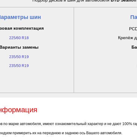
Подбор дисков и шин для автомобиля
BYD Sealion
Параметры шин
Па
зовая комплектация
PCD
Крепёж д
225/60 R18
Варианты замены
Ба
235/50 R19
235/50 R19
информация
ов по марке автомобиля, имеют ознакомительный характер и не дают 100% г
ендуем примерить их на переднюю и заднюю ось Вашего автомобиля.