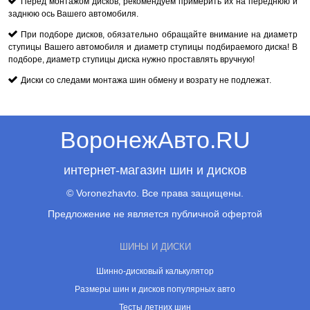
Перед монтажом дисков, рекомендуем примерить их на переднюю и
заднюю ось Вашего автомобиля.
При подборе дисков, обязательно обращайте внимание на диаметр
ступицы Вашего автомобиля и диаметр ступицы подбираемого диска! В
подборе, диаметр ступицы диска нужно проставлять вручную!
Диски со следами монтажа шин обмену и возрату не подлежат.
ВоронежАвто.RU
интернет-магазин шин и дисков
© Voronezhavto. Все права защищены.
Предложение не является публичной офертой
ШИНЫ И ДИСКИ
Шинно-дисковый калькулятор
Размеры шин и дисков популярных авто
Тесты летних шин