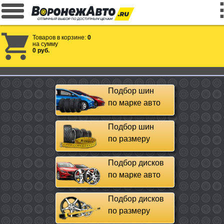
Товаров в корзине:
0
на сумму
0 руб.
Подбор шин
по марке авто
Подбор шин
по размеру
Подбор дисков
по марке авто
Подбор дисков
по размеру