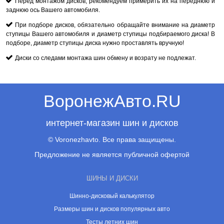
Перед монтажом дисков, рекомендуем примерить их на переднюю и
заднюю ось Вашего автомобиля.
При подборе дисков, обязательно обращайте внимание на диаметр
ступицы Вашего автомобиля и диаметр ступицы подбираемого диска! В
подборе, диаметр ступицы диска нужно проставлять вручную!
Диски со следами монтажа шин обмену и возрату не подлежат.
ВоронежАвто.RU
интернет-магазин шин и дисков
© Voronezhavto. Все права защищены.
Предложение не является публичной офертой
ШИНЫ И ДИСКИ
Шинно-дисковый калькулятор
Размеры шин и дисков популярных авто
Тесты летних шин