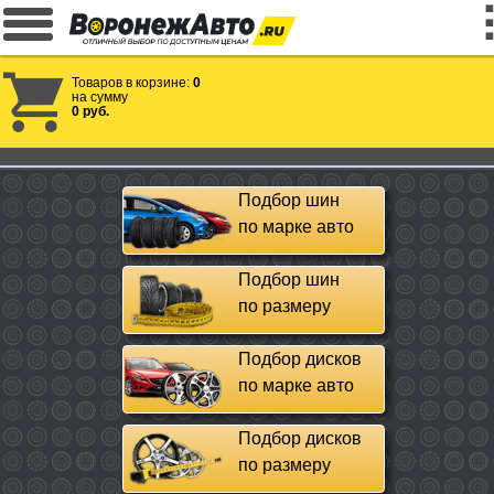
Товаров в корзине:
0
на сумму
0 руб.
Подбор шин
по марке авто
Подбор шин
по размеру
Подбор дисков
по марке авто
Подбор дисков
по размеру