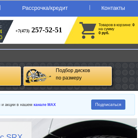
Рассрочка/кредит
Контакты
Товаров в корзине:
0
:
257-52-51
на сумму
+7(473)
4
0 руб.
0
Подбор дисков
по размеру
Подписаться
и и акции в нашем
канале MAX
ac SRX