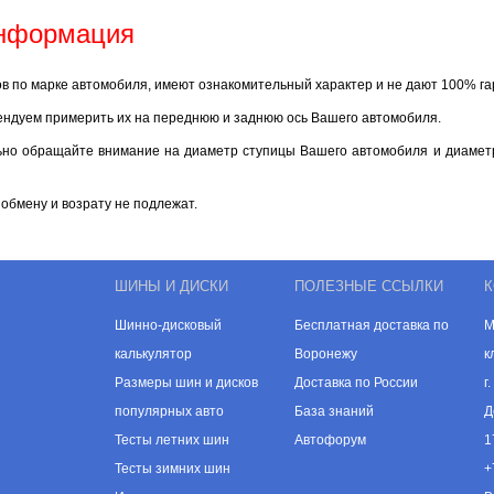
информация
ов по марке автомобиля, имеют ознакомительный характер и не дают 100% г
ендуем примерить их на переднюю и заднюю ось Вашего автомобиля.
ьно обращайте внимание на диаметр ступицы Вашего автомобиля и диаметр
обмену и возрату не подлежат.
ШИНЫ И ДИСКИ
ПОЛЕЗНЫЕ ССЫЛКИ
К
Шинно-дисковый
Бесплатная доставка по
М
калькулятор
Воронежу
к
Размеры шин и дисков
Доставка по России
г
популярных авто
База знаний
Д
Тесты летних шин
Автофорум
1
Тесты зимних шин
+