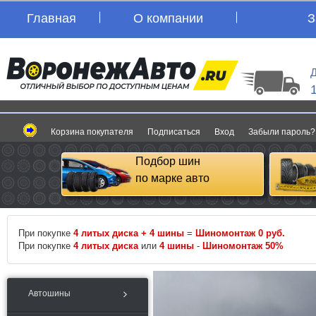
Главная
О компании
З
Д
Корзина покупателя
Подписаться
Вход
Забыли пароль?
Подбор шин
по марке авто
При покупке
4 литых диска + 4 шины
=
Шиномонтаж 0 руб.
При покупке
4 литых диска
или
4 шины
-
Шиномонтаж 50%
Автошины