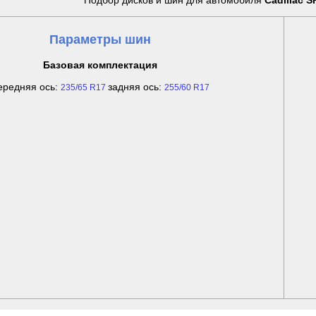
Подбор дисков и шин для автомобиля
Cadillac S
Параметры шин
Базовая комплектация
ередняя ось:
задняя ось:
235/65 R17
255/60 R17