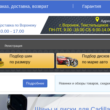
аказ, доставка, возврат
Гарантия
Адрес
оставка по Воронежу
г. Воронеж, Текстильщиков 
ПН-ПТ, 9.00 -18.00 СБ 9.00-14.0
10.00 - 17.00
Регистрация
Подбор шин
Подбор дисков
по размеру
по марке авто
Подробнее
Новинки и обзоры товаров, скидк
Шины и диски для Cadill