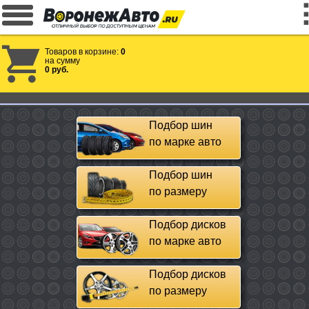
Товаров в корзине:
0
на сумму
0 руб.
Подбор шин
по марке авто
Подбор шин
по размеру
Подбор дисков
по марке авто
Подбор дисков
по размеру