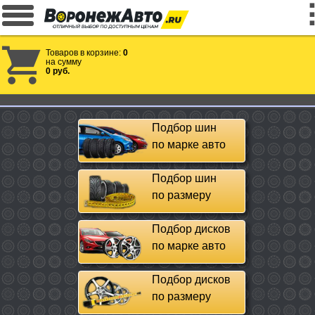
Товаров в корзине:
0
на сумму
0 руб.
Подбор шин
по марке авто
Подбор шин
по размеру
Подбор дисков
по марке авто
Подбор дисков
по размеру