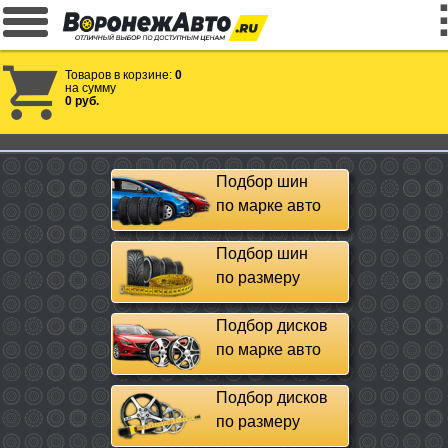
Товаров в корзине:
0
на сумму
0 руб.
Подбор шин
по марке авто
Подбор шин
по размеру
Подбор дисков
по марке авто
Подбор дисков
по размеру