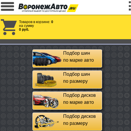
Товаров в корзине:
0
на сумму
0 руб.
Подбор шин
по марке авто
Подбор шин
по размеру
Подбор дисков
по марке авто
Подбор дисков
по размеру