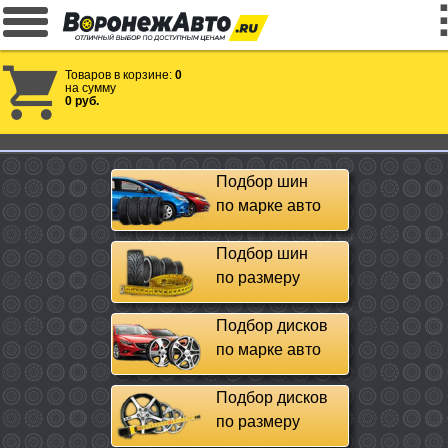
Товаров в корзине:
0
на сумму
0 руб.
Подбор шин
по марке авто
Подбор шин
по размеру
Подбор дисков
по марке авто
Подбор дисков
по размеру