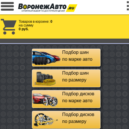
Товаров в корзине:
0
на сумму
0 руб.
Подбор шин
по марке авто
Подбор шин
по размеру
Подбор дисков
по марке авто
Подбор дисков
по размеру