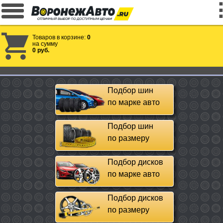
Товаров в корзине:
0
на сумму
0 руб.
Подбор шин
по марке авто
Подбор шин
по размеру
Подбор дисков
по марке авто
Подбор дисков
по размеру