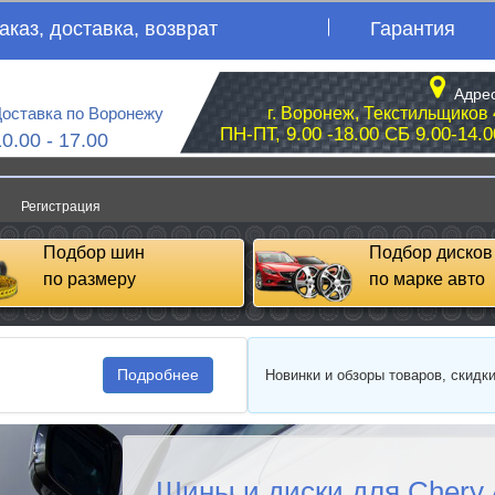
аказ, доставка, возврат
Гарантия
Адрес
оставка по Воронежу
г. Воронеж, Текстильщиков 
ПН-ПТ, 9.00 -18.00 СБ 9.00-14.0
10.00 - 17.00
Регистрация
Подбор шин
Подбор дисков
по размеру
по марке авто
Подробнее
Новинки и обзоры товаров, скидк
Шины и диски для Chery 