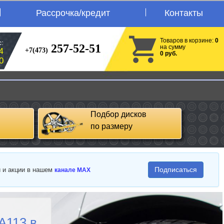
Рассрочка/кредит
Контакты
Товаров в корзине:
0
:
257-52-51
на сумму
+7(473)
4
0 руб.
0
Подбор дисков
по размеру
Подписаться
и и акции в нашем
канале MAX
A113 в