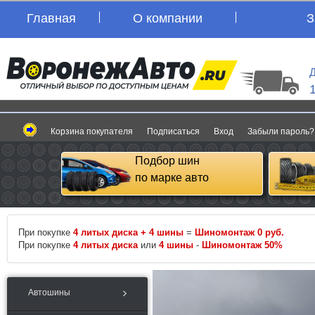
Главная
О компании
З
Д
Корзина покупателя
Подписаться
Вход
Забыли пароль?
Подбор шин
по марке авто
При покупке
4 литых диска + 4 шины
=
Шиномонтаж 0 руб.
При покупке
4 литых диска
или
4 шины
-
Шиномонтаж 50%
Автошины