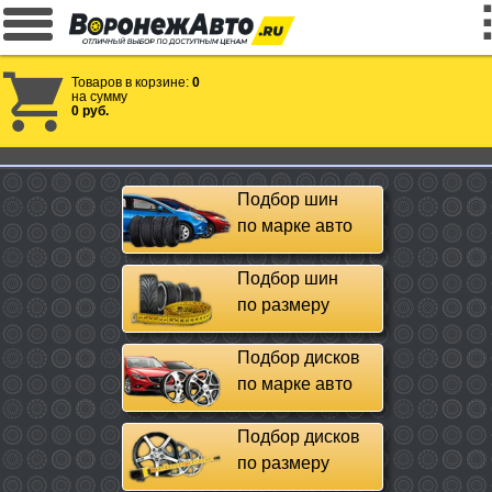
Товаров в корзине:
0
на сумму
0 руб.
Подбор шин
по марке авто
Подбор шин
по размеру
Подбор дисков
по марке авто
Подбор дисков
по размеру