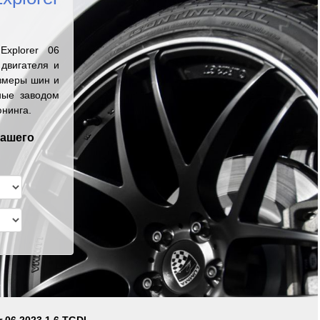
xplorer 06
двигателя и
змеры шин и
ные заводом
юнинга.
вашего