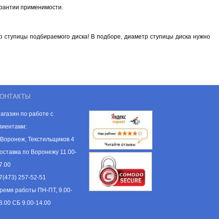
арантии применимости.
 ступицы подбираемого диска! В подборе, диаметр ступицы диска нужно
ОНТАКТЫ
агазин по работе с
лиентами:
. Воронеж, Текстильщиков 4
оставка по Воронежу 11.00-
7.00
7(473) 257-52-51
ремя работы ПН-ПТ, 9.00-
8.00 СБ 9.00-14.00