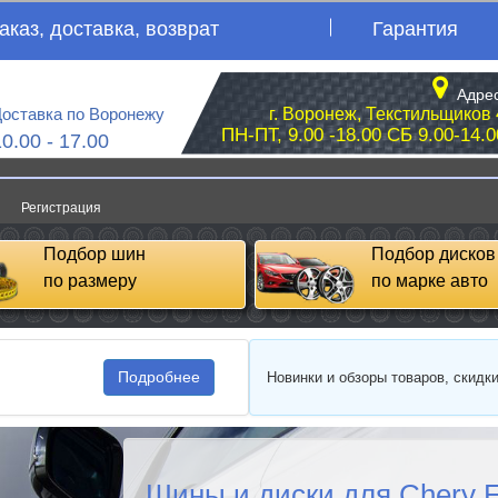
аказ, доставка, возврат
Гарантия
Адрес
оставка по Воронежу
г. Воронеж, Текстильщиков 
ПН-ПТ, 9.00 -18.00 СБ 9.00-14.0
10.00 - 17.00
Регистрация
Подбор шин
Подбор дисков
по размеру
по марке авто
Подробнее
Новинки и обзоры товаров, скидк
Шины и диски для Chery E