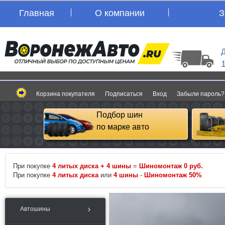
Главная
О компании
З
Д
Корзина покупателя
Подписаться
Вход
Забыли пароль?
Подбор шин
по марке авто
При покупке
4 литых диска + 4 шины
=
Шиномонтаж 0 руб.
При покупке
4 литых диска
или
4 шины
-
Шиномонтаж 50%
Автошины