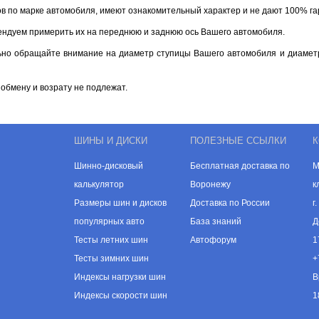
ов по марке автомобиля, имеют ознакомительный характер и не дают 100% г
ендуем примерить их на переднюю и заднюю ось Вашего автомобиля.
ьно обращайте внимание на диаметр ступицы Вашего автомобиля и диаметр
обмену и возрату не подлежат.
ШИНЫ И ДИСКИ
ПОЛЕЗНЫЕ ССЫЛКИ
К
Шинно-дисковый
Бесплатная доставка по
М
калькулятор
Воронежу
к
Размеры шин и дисков
Доставка по России
г
популярных авто
База знаний
Д
Тесты летних шин
Автофорум
1
Тесты зимних шин
+
Индексы нагрузки шин
В
Индексы скорости шин
1