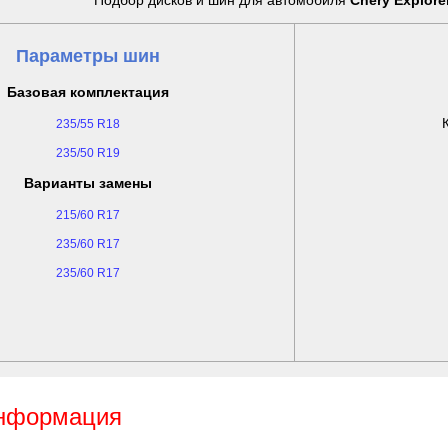
Подбор дисков и шин для автомобиля
Chery Explore
Параметры шин
Базовая комплектация
235/55 R18
235/50 R19
Варианты замены
215/60 R17
235/60 R17
235/60 R17
информация