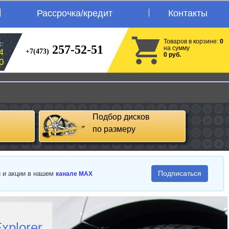
Рассрочка/кредит
Контакты
Товаров в корзине:
0
:
257-52-51
на сумму
+7(473)
4
0 руб.
0
Подбор дисков
по размеру
Подписаться
и и акции в нашем
канале MAX
xplorer