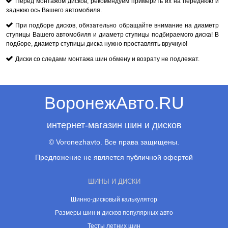
Перед монтажом дисков, рекомендуем примерить их на переднюю и
заднюю ось Вашего автомобиля.
При подборе дисков, обязательно обращайте внимание на диаметр
ступицы Вашего автомобиля и диаметр ступицы подбираемого диска! В
подборе, диаметр ступицы диска нужно проставлять вручную!
Диски со следами монтажа шин обмену и возрату не подлежат.
ВоронежАвто.RU
интернет-магазин шин и дисков
© Voronezhavto. Все права защищены.
Предложение не является публичной офертой
ШИНЫ И ДИСКИ
Шинно-дисковый калькулятор
Размеры шин и дисков популярных авто
Тесты летних шин