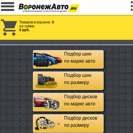
Товаров в корзине:
0
на сумму
0 руб.
Подбор шин
по марке авто
Подбор шин
по размеру
Подбор дисков
по марке авто
Подбор дисков
по размеру