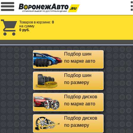
Товаров в корзине:
0
на сумму
0 руб.
Подбор шин
по марке авто
Подбор шин
по размеру
Подбор дисков
по марке авто
Подбор дисков
по размеру