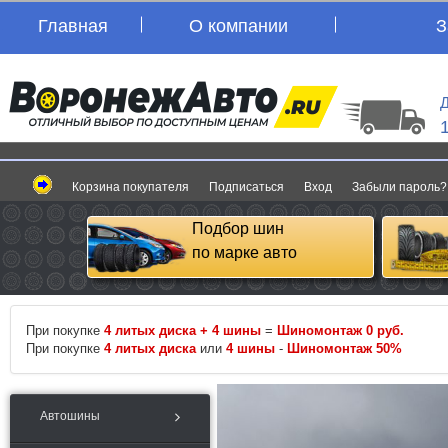
Главная
О компании
З
Д
Корзина покупателя
Подписаться
Вход
Забыли пароль?
Подбор шин
по марке авто
При покупке
4 литых диска + 4 шины
=
Шиномонтаж 0 руб.
При покупке
4 литых диска
или
4 шины
-
Шиномонтаж 50%
Автошины