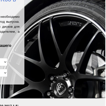
 необходимо
од выпуска.
 дисков для
одителем, а
вашего