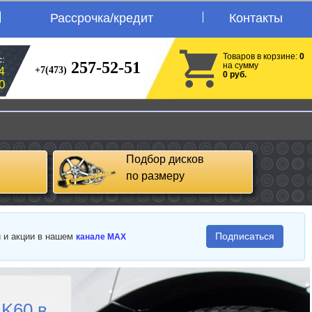
Рассрочка/кредит
Контакты
Товаров в корзине:
0
:
257-52-51
на сумму
+7(473)
4
0 руб.
0
Подбор дисков
по размеру
Подписаться
и и акции в нашем
канале MAX
 K60 в