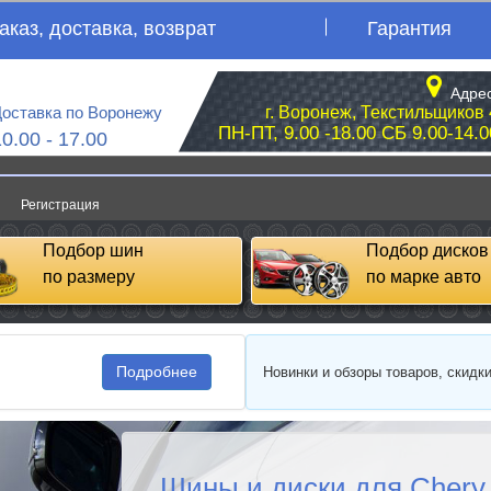
аказ, доставка, возврат
Гарантия
Адрес
оставка по Воронежу
г. Воронеж, Текстильщиков 
ПН-ПТ, 9.00 -18.00 СБ 9.00-14.0
10.00 - 17.00
Регистрация
Подбор шин
Подбор дисков
по размеру
по марке авто
Подробнее
Новинки и обзоры товаров, скидк
Шины и диски для Chery