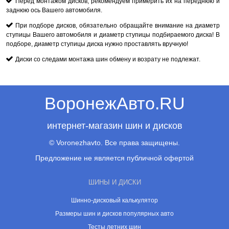
Перед монтажом дисков, рекомендуем примерить их на переднюю и
заднюю ось Вашего автомобиля.
При подборе дисков, обязательно обращайте внимание на диаметр
ступицы Вашего автомобиля и диаметр ступицы подбираемого диска! В
подборе, диаметр ступицы диска нужно проставлять вручную!
Диски со следами монтажа шин обмену и возрату не подлежат.
ВоронежАвто.RU
интернет-магазин шин и дисков
© Voronezhavto. Все права защищены.
Предложение не является публичной офертой
ШИНЫ И ДИСКИ
Шинно-дисковый калькулятор
Размеры шин и дисков популярных авто
Тесты летних шин