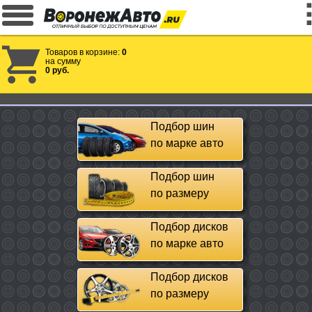
Товаров в корзине:
0
на сумму
0 руб.
Подбор шин
по марке авто
Подбор шин
по размеру
Подбор дисков
по марке авто
Подбор дисков
по размеру