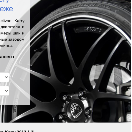
неже
tivan Karry
двигателя и
змеры шин и
нные заводом
юнинга.
вашего