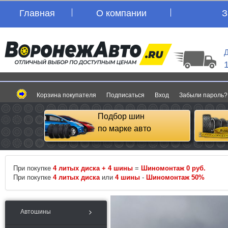
Главная
О компании
З
Д
Корзина покупателя
Подписаться
Вход
Забыли пароль?
Подбор шин
по марке авто
При покупке
4 литых диска + 4 шины
=
Шиномонтаж 0 руб.
При покупке
4 литых диска
или
4 шины
-
Шиномонтаж 50%
Автошины