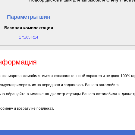
Подбор дисков и шин для автомобиля
Chery Practiv
Параметры шин
Базовая комплектация
175/65 R14
информация
ов по марке автомобиля, имеют ознакомительный характер и не дают 100% г
ендуем примерить их на переднюю и заднюю ось Вашего автомобиля.
ьно обращайте внимание на диаметр ступицы Вашего автомобиля и диаметр
обмену и возрату не подлежат.