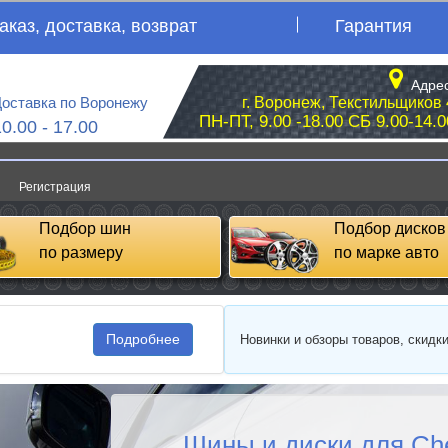
аказ, доставка, возврат
Гарантия
Адрес
оставка по Воронежу
г. Воронеж, Текстильщиков 
ПН-ПТ, 9.00 -18.00 СБ 9.00-14.0
10.00 - 17.00
Регистрация
Подбор шин
Подбор дисков
по размеру
по марке авто
Подробнее
Новинки и обзоры товаров, скидк
Шины и диски для Ch