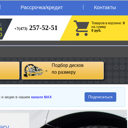
Рассрочка/кредит
Контакты
Товаров в корзине:
0
:
257-52-51
на сумму
+7(473)
4
0 руб.
0
Подбор дисков
по размеру
Подписаться
и и акции в нашем
канале MAX
ery