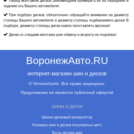
Перед монтажом дисков, рекомендуем примерить их на переднюю и
заднюю ось Вашего автомобиля.
При подборе дисков, обязательно обращайте внимание на диаметр
ступицы Вашего автомобиля и диаметр ступицы подбираемого диска! В
подборе, диаметр ступицы диска нужно проставлять вручную!
Диски со следами монтажа шин обмену и возрату не подлежат.
ВоронежАвто.RU
интернет-магазин шин и дисков
© Voronezhavto. Все права защищены.
Предложение не является публичной офертой
ШИНЫ И ДИСКИ
Шинно-дисковый калькулятор
Размеры шин и дисков популярных авто
Тесты летних шин