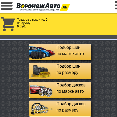
Товаров в корзине:
0
на сумму
0 руб.
Подбор шин
по марке авто
Подбор шин
по размеру
Подбор дисков
по марке авто
Подбор дисков
по размеру