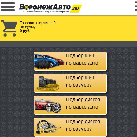
Товаров в корзине:
0
на сумму
0 руб.
Подбор шин
по марке авто
Подбор шин
по размеру
Подбор дисков
по марке авто
Подбор дисков
по размеру