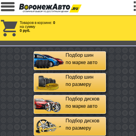
Товаров в корзине:
0
на сумму
0 руб.
Подбор шин
по марке авто
Подбор шин
по размеру
Подбор дисков
по марке авто
Подбор дисков
по размеру