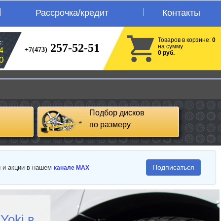
Рассрочка/кредит
Контакты
Товаров в корзине:
0
:
257-52-51
на сумму
+7(473)
4
0 руб.
0
Подбор дисков
по размеру
Подписаться
и и акции в нашем
канале MAX
Yoki в