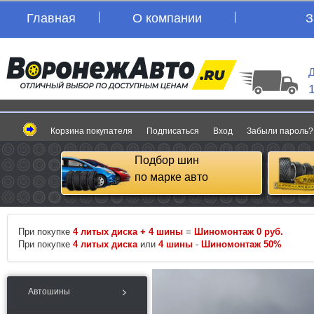
Главная
О компании
З
Д
Корзина покупателя
Подписаться
Вход
Забыли пароль?
Подбор шин
по марке авто
При покупке
4 литых диска + 4 шины
=
Шиномонтаж 0 руб.
При покупке
4 литых диска
или
4 шины
-
Шиномонтаж 50%
Автошины