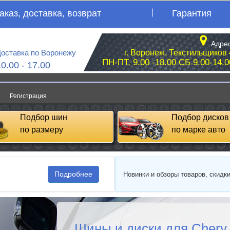
аказ, доставка, возврат
Гарантия
Адрес
оставка по Воронежу
г. Воронеж, Текстильщиков 
ПН-ПТ, 9.00 -18.00 СБ 9.00-14.0
10.00 - 17.00
Регистрация
Подбор шин
Подбор дисков
по размеру
по марке авто
Подробнее
Новинки и обзоры товаров, скидк
Шины и диски для Chery 