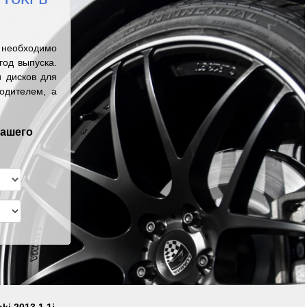
 необходимо
од выпуска.
 дисков для
одителем, а
вашего