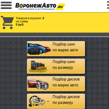
Товаров в корзине:
0
на сумму
0 руб.
Подбор шин
по марке авто
Подбор шин
по размеру
Подбор дисков
по марке авто
Подбор дисков
по размеру