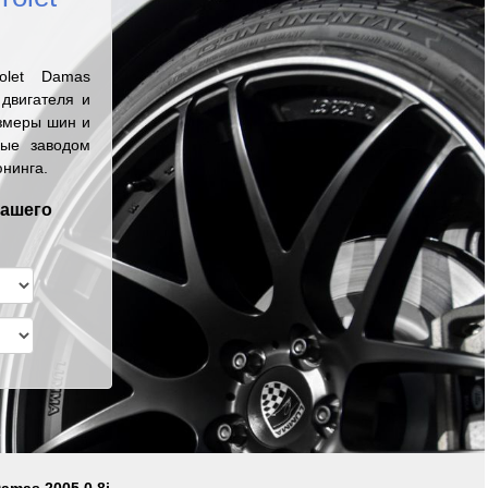
olet Damas
двигателя и
змеры шин и
ные заводом
юнинга.
вашего