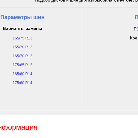
Подбор дисков и шин для автомобиля
Chevrolet 
Параметры шин
П
Варианты замены
PC
Кре
155/75 R13
155/70 R13
165/70 R13
175/65 R13
165/60 R14
175/60 R14
информация