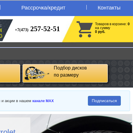
Рассрочка/кредит
Контакты
Товаров в корзине:
0
:
257-52-51
на сумму
+7(473)
4
0 руб.
0
Подбор дисков
по размеру
Подписаться
и и акции в нашем
канале MAX
olet