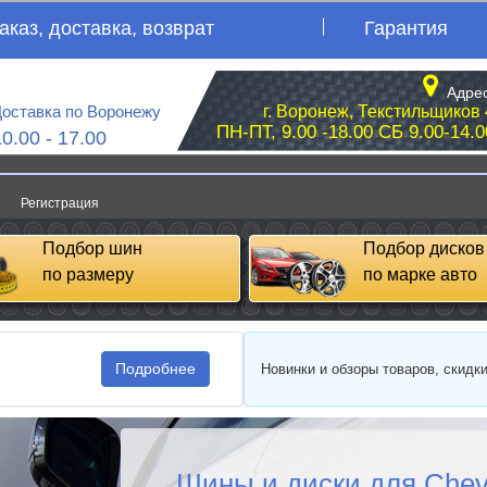
аказ, доставка, возврат
Гарантия
Адрес
оставка по Воронежу
г. Воронеж, Текстильщиков 
ПН-ПТ, 9.00 -18.00 СБ 9.00-14.0
10.00 - 17.00
Регистрация
Подбор шин
Подбор дисков
по размеру
по марке авто
Подробнее
Новинки и обзоры товаров, скидк
Шины и диски для Chevr