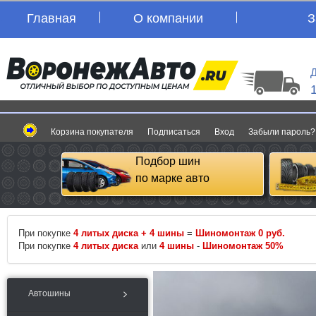
Главная
О компании
З
Д
Корзина покупателя
Подписаться
Вход
Забыли пароль?
Подбор шин
по марке авто
При покупке
4 литых диска + 4 шины
=
Шиномонтаж 0 руб.
При покупке
4 литых диска
или
4 шины
-
Шиномонтаж 50%
Автошины