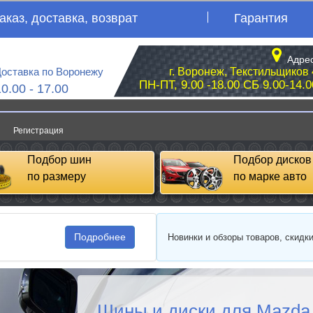
аказ, доставка, возврат
Гарантия
Адрес
оставка по Воронежу
г. Воронеж, Текстильщиков 
ПН-ПТ, 9.00 -18.00 СБ 9.00-14.0
10.00 - 17.00
Регистрация
Подбор шин
Подбор дисков
по размеру
по марке авто
Подробнее
Новинки и обзоры товаров, скидк
Шины и диски для Mazda F