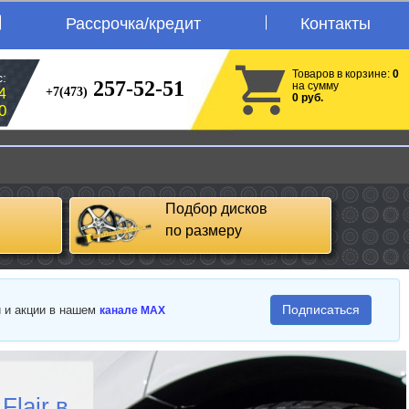
Рассрочка/кредит
Контакты
Товаров в корзине:
0
:
257-52-51
на сумму
+7(473)
4
0 руб.
0
Подбор дисков
по размеру
Подписаться
и и акции в нашем
канале MAX
lair в