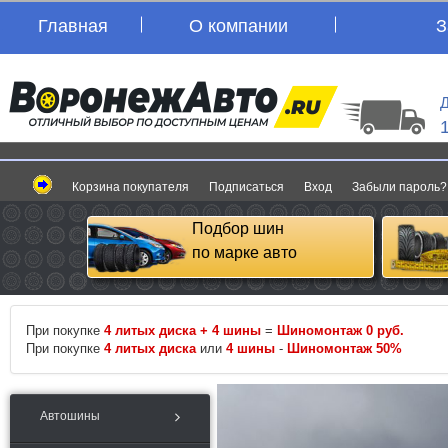
Главная
О компании
З
Д
Корзина покупателя
Подписаться
Вход
Забыли пароль?
Подбор шин
по марке авто
При покупке
4 литых диска + 4 шины
=
Шиномонтаж 0 руб.
При покупке
4 литых диска
или
4 шины
-
Шиномонтаж 50%
Автошины