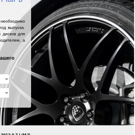
 необходимо
од выпуска.
 дисков для
одителем, а
вашего