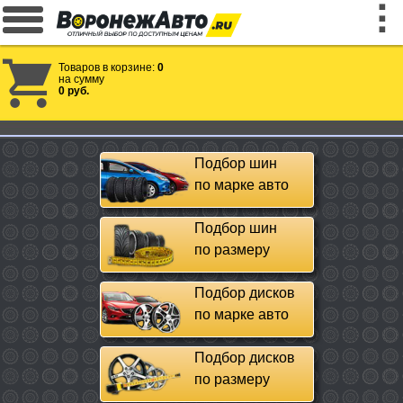
Товаров в корзине:
0
на сумму
0 руб.
Подбор шин
по марке авто
Подбор шин
по размеру
Подбор дисков
по марке авто
Подбор дисков
по размеру