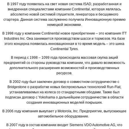
В 1997 году появилась на свет новая система ISAD, разработанная и
внедренная специалистами компании Continental, которая являлась
абсолютно новой системой глушителя, генератора и бесшумного
стартера. Данная система заслуженно получила Инновационную премию
немецкой экономики.
В 1998 году у компании Continental новое приобретение – это компания ITT
Industries Inc. Она занимается производством шасси и тормозов. На базе
этого концерна появилась инновационная в то время модель – это шина
Continental Tyres.
В период с 1998 – 1099 года происходила массовая скупка акций
предприятий со стороны руководства компании, что давало возможность
дополнительного расширения возможностей и производственных
ресурсов.
В 2002 году был заключен договор о совместном сотрудничестве с
Bridgestone о разработке новых беспрокольных технологий Run-Flat,
устанавливаемых на колеса со стандартными ободами. Также был
подписан договор с Yokohama о дальнейшем сотрудничестве в области
создания инновационных моделей покрышек.
В 2006 году компания выкупает у Motorola, Inc. Предприятие, выпускающее
автомобильное оборудование.
В 2007 году в состав компании входит Siemens VDO Automotive AG, что