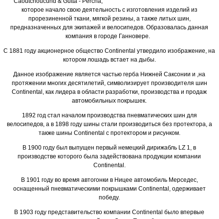
Caoutchoucund & Gutta - Percha,
которое начало свою деятельность с изготовления изделий из
прорезиненной ткани, мягкой резины, а также литых шин,
предназначенных для экипажей и велосипедов. Образовалась данная
компания в городе Ганновере.
С 1881 году акционерное общество Continental утвердило изображение, на
котором лошадь встает на дыбы.
Данное изображение является частью герба Нижней Саксонии и ,на
протяжении многих десятилетий, символизирует производителя шин
Continental, как лидера в области разработки, производства и продаж
автомобильных покрышек.
1892 год стал началом производства пневматических шин для
велосипедов, а в 1898 году шины стали производиться без протектора, а
также шины Continental с протектором и рисунком.
В 1900 году был выпущен первый немецкий дирижабль LZ 1, в
производстве которого была задействована продукции компании
Continental.
В 1901 году во время автогонки в Ницее автомобиль Мерседес,
оснащенный пневматическими покрышками Continental, одерживает
победу.
В 1903 году представительство компании Continental было впервые