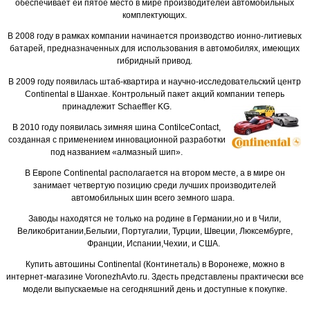
обеспечивает ей пятое место в мире производителей автомобильных
комплектующих.
В 2008 году в рамках компании начинается производство ионно-литиевых
батарей, предназначенных для использования в автомобилях, имеющих
гибридный привод.
В 2009 году появилась штаб-квартира и научно-исследовательский центр
Continental в Шанхае. Контрольный пакет акций компании теперь
принадлежит Schaeffler KG.
В 2010 году появилась зимняя шина ContiIceContact,
созданная с применением инновационной разработки
под названием «алмазный шип».
В Европе Continental располагается на втором месте, а в мире он
занимает четвертую позицию среди лучших производителей
автомобильных шин всего земного шара.
Заводы находятся не только на родине в Германии,но и в Чили,
Великобритании,Бельгии, Португалии, Турции, Швеции, Люксембурге,
Франции, Испании,Чехии, и США
.
Купить автошины Continental (Континеталь) в Воронеже, можно в
интернет-магазине VoronezhAvto.ru. Здесть представлены практически все
модели выпускаемые на сегодняшний день и доступные к покупке.