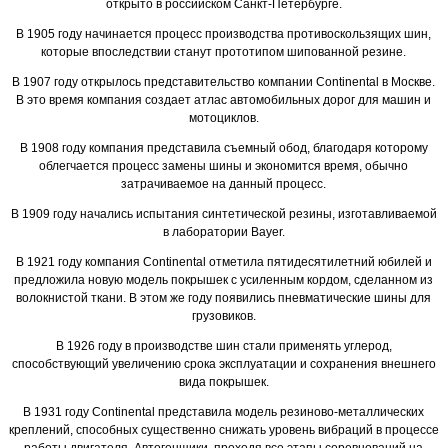
открыто в российском Санкт-Петербурге.
В 1905 году начинается процесс производства противоскользящих шин,
которые впоследствии станут прототипом шипованной резине.
В 1907 году открылось представительство компании Continental в Москве.
В это время компания создает атлас автомобильных дорог для машин и
мотоциклов.
В 1908 году компания представила съемный обод, благодаря которому
облегчается процесс замены шины и экономится время, обычно
затрачиваемое на данный процесс.
В 1909 году начались испытания синтетической резины, изготавливаемой
в лаборатории Bayer.
В 1921 году компания Continental отметила пятидесятилетний юбилей и
предложила новую модель покрышек с усиленным кордом, сделанном из
волокнистой ткани. В этом же году появились пневматические шины для
грузовиков.
В 1926 году в производстве шин стали применять углерод,
способствующий увеличению срока эксплуатации и сохранения внешнего
вида покрышек.
В 1931 году Continental представила модель резиново-металлических
креплений, способных существенно снижать уровень вибраций в процессе