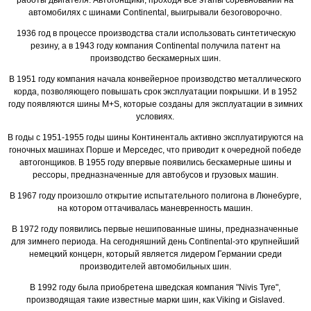
работы двигателя. Автогонщики, проходя все этапы соревнований на
автомобилях с шинами Continental, выигрывали безоговорочно.
1936 год в процессе производства стали использовать синтетическую
резину, а в 1943 году компания Continental получила патент на
производство бескамерных шин.
В 1951 году компания начала конвейерное производство металлического
корда, позволяющего повышать срок эксплуатации покрышки. И в 1952
году появляются шины M+S, которые созданы для эксплуатации в зимних
условиях.
В годы с 1951-1955 годы шины Континенталь активно эксплуатируются на
гоночных машинах Порше и Мерседес, что приводит к очередной победе
автогонщиков. В 1955 году впервые появились бескамерные шины и
рессоры, предназначенные для автобусов и грузовых машин.
В 1967 году произошло открытие испытательного полигона в Люнебурге,
на котором оттачивалась маневренность машин.
В 1972 году появились первые нешипованные шины, предназначенные
для зимнего периода. На сегодняшний день Continental-это крупнейший
немецкий концерн, который является лидером Германии среди
производителей автомобильных шин.
В 1992 году была приобретена шведская компания "Nivis Tyre",
производящая такие известные марки шин, как Viking и Gislaved.