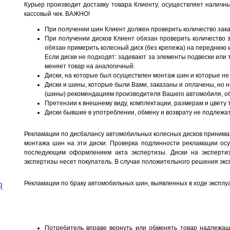
Курьер производит доставку товара Клиенту, осуществляет наличн
кассовый чек. ВАЖНО!
При получении шин Клиент должен проверить количество зак
При получении дисков Клиент обязан проверить количество з
обязан примерить колесный диск (без крепежа) на переднюю и
Если диски не подходят: задевают за элементы подвески или 
меняет товар на аналогичный.
Диски, на которые был осуществлен монтаж шин и которые не
Диски и шины, которые были Вами, заказаны и оплачены, но 
(шины) рекомендациям производителя Вашего автомобиля, о
Претензии к внешнему виду, комплектации, размерам и цвету
Диски бывшие в употреблении, обмену и возврату не подлежат
Рекламации по дисбалансу автомобильных колесных дисков принимаю
монтажа шин на эти диски. Проверка подлинности рекламации ос
последующим оформлением акта экспертизы. Диски на экспертиз
экспертизы несет покупатель. В случае положительного решения эк
Рекламации по браку автомобильных шин, выявленных в ходе эксплу
Я
Потребитель вправе вернуть или обменять товар надлежаще