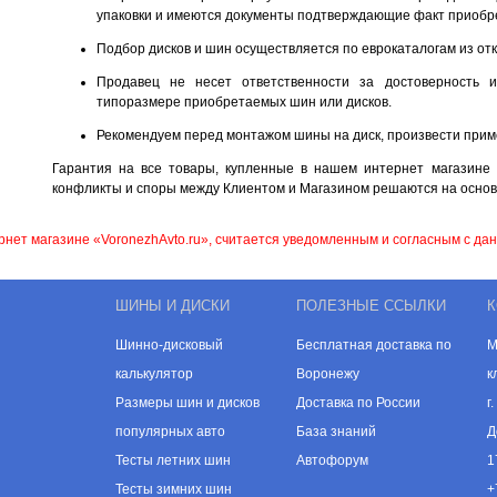
упаковки и имеются документы подтверждающие факт приобрет
Подбор дисков и шин осуществляется по еврокаталогам из о
Продавец не несет ответственности за достоверность 
типоразмере приобретаемых шин или дисков.
Рекомендуем перед монтажом шины на диск, произвести прим
Гарантия на все товары, купленные в нашем интернет магазине 
конфликты и споры между Клиентом и Магазином решаются на основ
рнет магазине «VoronezhAvto.ru», считается уведомленным и согласным с да
ШИНЫ И ДИСКИ
ПОЛЕЗНЫЕ ССЫЛКИ
К
Шинно-дисковый
Бесплатная доставка по
М
калькулятор
Воронежу
к
Размеры шин и дисков
Доставка по России
г
популярных авто
База знаний
Д
Тесты летних шин
Автофорум
1
Тесты зимних шин
+