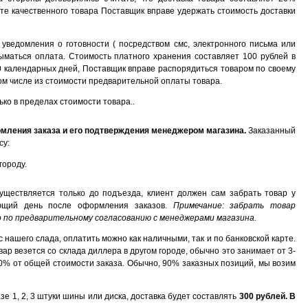
ате качественного товара Поставщик вправе удержать стоимость доставки
 уведомления о готовности ( посредством смс, электронного письма или
ыматься оплата. Стоимость платного хранения составляет 100 рублей в
30 календарных дней, Поставщик вправе распорядиться товаром по своему
том числе из стоимости предварительной оплаты товара.
ко в пределах стоимости товара..
мления заказа и его подтверждения менеджером магазина.
Заказанный
су:
городу.
существляется только до подъезда, клиент должен сам забрать товар у
ующий день после оформления заказов.
Примечание: забрать товар
о по предварительному согласованию с менеджерами магазина.
с нашего слада, оплатить можно как наличными, так и по банковской карте.
ар везется со склада диллера в другом городе, обычно это занимает от 3-
40% от общей стоимости заказа. Обычно, 90% заказных позиций, мы возим
зе 1, 2, 3 штуки шины или диска, доставка будет составлять
300 рублей. В