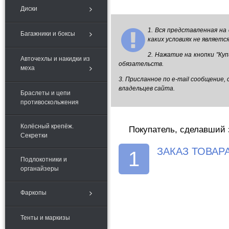
Диски
1. Вся представленная на
Багажники и боксы
каких условиях не являет
2. Нажатие на кнопки "Ку
Авточехлы и накидки из
обязательств.
меха
3. Присланное по e-mail сообщение
владельцев сайта.
Браслеты и цепи
противоскольжения
Колёсный крепёж.
Покупатель, сделавший 
Секретки
ЗАКАЗ ТОВАР
1
Подлокотники и
органайзеры
Фаркопы
Тенты и маркизы