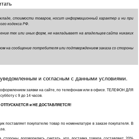
итать
 складе, стоимости товаров, носит информационный характер и ни при
ого кодекса РФ.
нение тех или иных форм, не накладывает на владельцев сайта никаких
ветом на сообщение потребителя или подтверждением заказа со стороны
ся уведомленным и согласным с данными условиями.
о оформлением заявки на сайте, по телефонам или в офисе. ТЕЛЕФОН ДЛЯ
убботу с 9 до 14 часов.
НЕ ОТПУСКАЕТСЯ и НЕ ДОСТАВЛЯЕТСЯ!
ик поставляет покупателю товар по номенклатуре в заказе покупателя. В
за.
а стороны договорились считать, что доставка товара составляет 20%