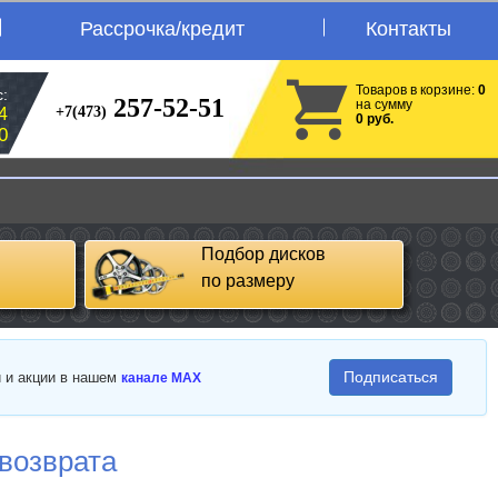
Рассрочка/кредит
Контакты
Товаров в корзине:
0
:
257-52-51
на сумму
+7(473)
4
0 руб.
0
Подбор дисков
по размеру
Подписаться
и и акции в нашем
канале MAX
 возврата