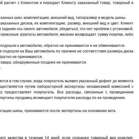
ый расчет с Клиентом и передает Клиенту заказанный товар, товарный и
азанных шин, комплектацию, внешний вид, типоразмер и модель шины.
аказанных дисков, их комплектацию, размер, внешний вид и цвет. Клиент
 заднюю ось своего автомобиля, убедиться, что нет проблем с установкой.
тормозные агрегаты автомобиля, магазин возвращает сумму покупки, либо
 подошли к автомобилю, обратно не принимаются и не обмениваются.
не подошли на Ваш автомобиль по причине не соответствия размера диска
братно не принимаются.
 товара, обнаруженные позднее не принимаются.
.
тся в том случае, когда покупатель выявил указанный дефект до момента
уществляется путем лабораторной экспертизы независимой комиссией с
у предоставляет покупатель. Все расходы, связанные с проведением
спертизы продавец возмещает покупателю расходы по ее проведению.
атации шины, принимаются после экспертизы на основании акта.
го качества в течении 14 дней, если сохранен товарный вид изделия,