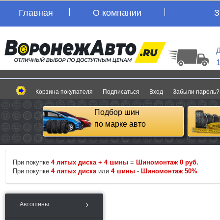
Главная
О компании
З
Д
Корзина покупателя
Подписаться
Вход
Забыли пароль?
Подбор шин
по марке авто
При покупке
4 литых диска + 4 шины
=
Шиномонтаж 0 руб.
При покупке
4 литых диска
или
4 шины
-
Шиномонтаж 50%
Автошины