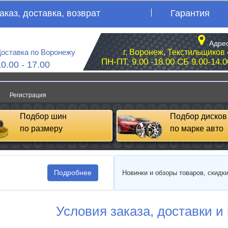
аказ, доставка, возврат
Гарантия
Адрес
оставка по Воронежу
г. Воронеж, Текстильщиков 
ПН-ПТ, 9.00 -18.00 СБ 9.00-14.0
10.00 - 17.00
Регистрация
Подбор шин
Подбор дисков
по размеру
по марке авто
Подробнее
Новинки и обзоры товаров, скидк
Условия заказа, доставки и