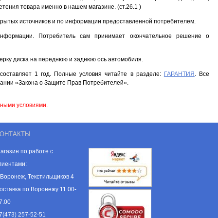
ения товара именно в нашем магазине. (ст.26.1 )
ткрытых источников и по информации предоставленной потребителем.
информации. Потребитель сам принимает окончательное решение о
ерку диска на переднюю и заднюю ось автомобиля.
составляет 1 год. Полные условия читайте в разделе:
ГАРАНТИЯ
. Все
ании «Закона о Защите Прав Потребителей».
нными условиями.
ОНТАКТЫ
агазин по работе с
лиентами:
. Воронеж, Текстильщиков 4
оставка по Воронежу 11.00-
7.00
7(473) 257-52-51