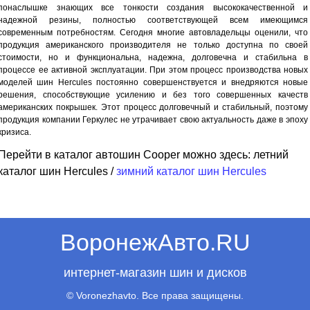
понаслышке знающих все тонкости создания высококачественной и
надежной резины, полностью соответствующей всем имеющимся
современным потребностям. Сегодня многие автовладельцы оценили, что
продукция американского производителя не только доступна по своей
стоимости, но и функциональна, надежна, долговечна и стабильна в
процессе ее активной эксплуатации. При этом процесс производства новых
моделей шин Hercules постоянно совершенствуется и внедряются новые
решения, способствующие усилению и без того совершенных качеств
американских покрышек. Этот процесс долговечный и стабильный, поэтому
продукция компании Геркулес не утрачивает свою актуальность даже в эпоху
кризиса.
Перейти в каталог автошин Cooper можно здесь: летний
каталог шин Hercules
/
зимний каталог шин Hercules
ВоронежАвто.RU
интернет-магазин шин и дисков
© Voronezhavto. Все права защищены.