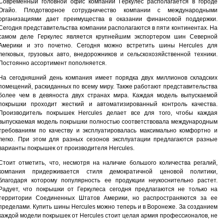
Современный головной офис компании Геркулес располагается в городе
Огайо. Плодотворное сотрудничество компании с международными
организациями дает преимущества в оказании финансовой поддержки.
Сегодня представительства компании располагаются в пяти континентах. На
самом деле Геркулес является крупнейшим экспортером шин Северной
Америки и это почетно. Сегодня можно встретить шины Hercules для
легковых, грузовых авто, внедорожников и сельскохозяйственной техники.
Постоянно ассортимент пополняется.
На сегодняшний день компания имеет порядка двух миллионов складских
помещений, раскиданных по всему миру. Также работают представительства
более чем в девяноста двух странах мира. Каждая модель выпускаемой
покрышки проходит жесткий и автоматизированный контроль качества.
Производитель покрышек Hercules делает все для того, чтобы каждая
выпускаемая модель покрышки полностью соответствовала международным
требованиям по качеству и эксплуатировалась максимально комфортно и
легко. При этом для разных сезонов эксплуатации предлагаются разные
варианты покрышек от производителя Hercules.
Стоит отметить, что, несмотря на наличие большого количества регалий,
компания придерживается стиля демократичной ценовой политики,
благодаря которому популярность ее продукции неукоснительно растет.
Радует, что покрышки от Геркулеса сегодня предлагаются не только на
территории Соединенных Штатов Америки, но распространяются за ее
пределами. Купить шины Hercules можно теперь и в Воронеже. За созданием
каждой модели покрышек от Hercules стоит целая армия профессионалов, не