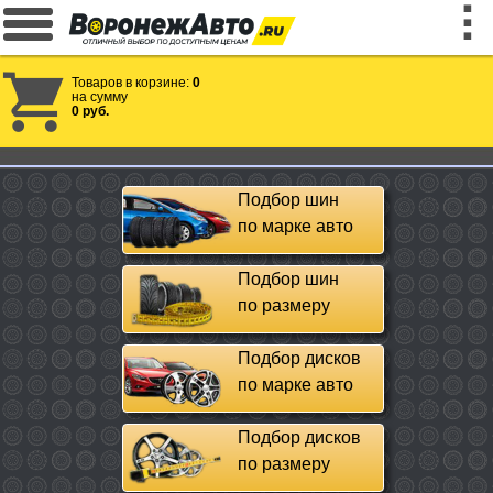
Товаров в корзине:
0
на сумму
0 руб.
Подбор шин
по марке авто
Подбор шин
по размеру
Подбор дисков
по марке авто
Подбор дисков
по размеру