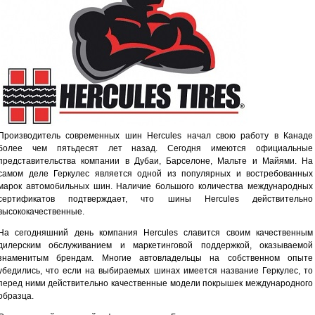
Производитель современных шин Hercules начал свою работу в Канаде
более чем пятьдесят лет назад. Сегодня имеются официальные
представительства компании в Дубаи, Барселоне, Мальте и Майями. На
самом деле Геркулес является одной из популярных и востребованных
марок автомобильных шин. Наличие большого количества международных
сертификатов подтверждает, что шины Hercules действительно
высококачественные.
На сегодняшний день компания Hercules славится своим качественным
дилерским обслуживанием и маркетинговой поддержкой, оказываемой
знаменитым брендам. Многие автовладельцы на собственном опыте
убедились, что если на выбираемых шинах имеется название Геркулес, то
перед ними действительно качественные модели покрышек международного
образца.