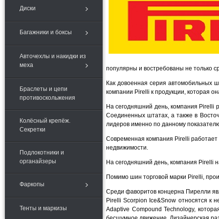
Диски
Багажники и боксы
Авточехлы и накидки из
меха
популярны и востребованы не только ср
Как довоенная серия автомобильных ши
Браслеты и цепи
компании Pirelli к продукции, которая о
противоскольжения
На сегодняшний день, компания Pirelli
Соединенных штатах, а также в Восточ
Колёсный крепёж.
лидеров именно по данному показателю
Секретки
Современная компания Pirelli работает
недвижимости.
Подлокотники и
органайзеры
На сегодняшний день, компания Pirelli
Помимо шин торговой марки Pirelli, про
Фаркопы
Среди фаворитов концерна Пирелли являютс
Pirelli Scorpion Ice&Snow относятся 
Тенты и маркизы
Adaptive Compound Technology, котор
бесшумное движение. Дизайнерская раз