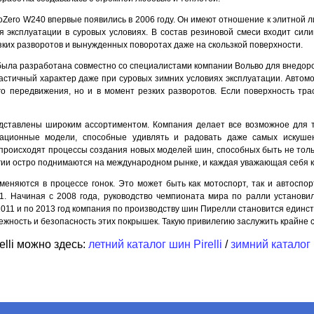
SottoZero W240 впервые появились в 2006 году. Он имеют отношение к элитно
 эксплуатации в суровых условиях. В состав резиновой смеси входит сили
зких разворотов и вынужденных поворотах даже на скользкой поверхности.
ing была разработана совместно со специалистами компании Вольво для внед
стичный характер даже при суровых зимних условиях эксплуатации. Автомоби
го передвижения, но и в момент резких разворотов. Если поверхность тра
едставлены широким ассортиментом. Компания делает все возможное для 
вационные модели, способные удивлять и радовать даже самых искуше
 происходят процессы создания новых моделей шин, способных быть не тол
гии остро поднимаются на международном рынке, и каждая уважающая себя 
меняются в процессе гонок. Это может быть как мотоспорт, так и автоспорт
1. Начиная с 2008 года, руководство чемпионата мира по ралли установи
с 2011 и по 2013 год компания по производству шин Пирелли становится еди
дежность и безопасность этих покрышек. Такую привилегию заслужить крайне с
elli можно здесь:
летний каталог шин Pirelli
/
зимний каталог 