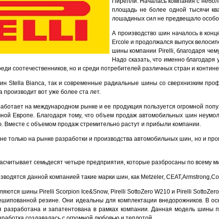
Пирелли. Началась компания с небол
площадь не более одной тысячи кв
лошадиных сил не предвещало особог
А производство шин началось в конц
Ercole и продолжался выпуск велосип
шины компании Pirelli, благодаря ч
Надо сказать, что именно благодаря 
еди соотечественников, но и среди потребителей различных стран и контине
н Stella Bianca, так и современные радиальные шины со сверхнизким проф
на производит вот уже более ста лет.
 работает на международном рынке и ее продукция пользуется огромной попу
ной Европе. Благодаря тому, что объем продаж автомобильных шин неумолимо
. Вместе с объемом продаж стремительно растут и прибыли компании.
 не только на рынке разработки и производства автомобильных шин, но и пр
 насчитывает семьдесят четыре предприятия, которые разбросаны по всему ми
изводятся данной компанией такие марки шин, как Metzeler, CEAT,Armstrong,Cou
я шины Pirelli Scorpion Ice&Snow, Pirelli SottoZero W210 и Pirelli SottoZero 
к нешипованной резине. Они идеальны для комплектации внедорожников. В 
ая разработана и запатентована в рамках компании. Данная модель шины п
работка создавалась с огромной любовью и теплотой.