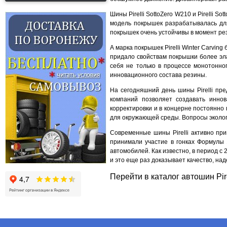
Шины Pirelli SottoZero W210 и Pirelli 
модель покрышек разрабатывалась для
покрышек очень устойчивы в момент ре
А марка покрышек Pirelli Winter Carv
придало свойствам покрышки более эла
себя не только в процессе монотонно
инновационного состава резины.
На сегодняшний день шины Pirelli пр
компаний позволяет создавать инно
корректировки и в концерне постоянно
для окружающей среды. Вопросы эколо
Современные шины Pirelli активно при
принимали участие в гонках Формулы 
автомобилей. Как известно, в период 
и это еще раз доказывает качество, на
Перейти в каталог автошин Pir