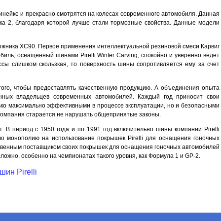
й линейке и прекрасно смотрятся на колесах современного автомобиля. Данная
ка 2, благодаря которой лучше стали тормозные свойства. Данные модели
орожника XC90. Первое применения интеллектуальной резиновой смеси Карвиг
ль, оснащенный шинами Pirelli Winter Carving, спокойно и уверенно ведет
ссы слишком скользкая, то поверхность шины сопротивляется ему за счет
того, чтобы предоставлять качественную продукцию. А объединения опыта
нных владельцев современных автомобилей. Каждый год приносит свои
ько максимально эффективными в процессе эксплуатации, но и безопасными
компания старается не нарушать общепринятые законы.
. В период с 1950 года и по 1991 год включительно шины компании Pirelli
ло монополию на использование покрышек Pirelli для оснащения гоночных
нственным поставщиком своих покрышек для оснащения гоночных автомобилей
ложно, особенно на чемпионатах такого уровня, как Формула 1 и GP-2.
шин Pirelli