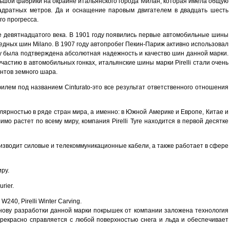
ьшой фабрики на окраине итальянского города Милан, которая имела общую
адратных метров. Да и оснащение паровым двигателем в двадцать шесть
о прогресса.
е девятнадцатого века. В 1901 году появились первые автомобильные шины
едных шин Milano. В 1907 году автопробег Пекин-Париж активно использовал
ему была подтверждена абсолютная надежность и качество шин данной марки.
участию в автомобильных гонках, итальянские шины марки Pirelli стали очень
нтов земного шара.
илем под названием Cinturato-это все результат ответственного отношения
лярностью в ряде стран мира, а именно: в Южной Америке и Европе, Китае и
 растет по всему миру, компания Pirelli Tyre находится в первой десятке
оизводит силовые и телекоммуникационные кабели, а также работает в сфере
ру.
rier.
W240, Pirelli Winter Carving.
основу разработки данной марки покрышек от компании заложена технология
рекрасно справляется с любой поверхностью снега и льда и обеспечивает