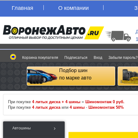
Главная
О компании
З
Д
Корзина покупателя
Подписаться
Вход
Забыли пароль?
Подбор шин
по марке авто
При покупке
4 литых диска + 4 шины
=
Шиномонтаж 0 руб.
При покупке
4 литых диска
или
4 шины
-
Шиномонтаж 50%
Автошины