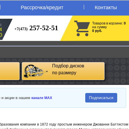
Рассрочка/кредит
Контакты
Товаров в корзине:
0
:
257-52-51
на сумму
+7(473)
4
0 руб.
0
Подбор дисков
по размеру
Подписаться
и и акции в нашем
канале MAX
 образования компании в 1872 году простым инженером Джованни Баттистом