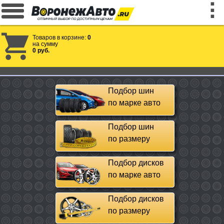
Товаров в корзине:
0
на сумму
0 руб.
Подбор шин
по марке авто
Подбор шин
по размеру
Подбор дисков
по марке авто
Подбор дисков
по размеру