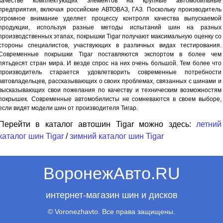
качестве комплектующих элементов на крупные автомобильные
предприятия, включая российские АВТОВАЗ, ГАЗ. Поскольку производитель
огромное внимание уделяет процессу контроля качества выпускаемой
продукции, используя разные методы испытаний шин на разных
производственных этапах, покрышки Tigar получают максимальную оценку со
стороны специалистов, участвующих в различных видах тестирования.
Современные покрышки Tigar поставляются экспортом в более чем
пятьдесят стран мира. И везде спрос на них очень большой. Тем более что
производитель старается удовлетворить современные потребности
автовладельцев, рассказывающих о своих проблемах, связанных с шинами и
высказывающих свои пожелания по качеству и техническим возможностям
покрышек. Современные автомобилисты не сомневаются в своем выборе,
если видят модели шин от производителя Тигар.
Перейти в каталог автошин Tigar можно здесь:
летний
каталог шин Tigar
/
зимний каталог шин Tigar
ВоронежАвто.RU
интернет-магазин шин и дисков
© Voronezhavto. Все права защищены.