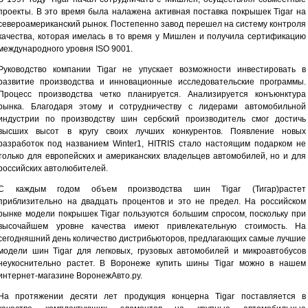
проекты. В это время была налажена активная поставка покрышек Tigar на
североамериканский рынок. Постепенно завод перешел на систему контроля
качества, которая имелась в то время у Мишлен и получила сертификацию
международного уровня ISO 9001.
Руководство компании Tigar не упускает возможности инвестировать в
развитие производства и инновационные исследовательские программы.
Процесс производства четко планируется. Анализируется конъюнктура
рынка. Благодаря этому и сотрудничеству с лидерами автомобильной
индустрии по производству шин сербский производитель смог достичь
высших высот в кругу своих лучших конкурентов. Появление новых
разработок под названием Winter1, HITRIS стало настоящим подарком не
только для европейских и американских владельцев автомобилей, но и для
российских автолюбителей.
С каждым годом объем производства шин Tigar (Тигар)растет
приблизительно на двадцать процентов и это не предел. На российском
рынке модели покрышек Tigar пользуются большим спросом, поскольку при
высочайшем уровне качества имеют привлекательную стоимость. На
сегодняшний день количество дистрибьюторов, предлагающих самые лучшие
модели шин Tigar для легковых, грузовых автомобилей и микроавтобусов
неукоснительно растет. В Воронеже купить шины Tigar можно в нашем
интернет-магазине ВоронежАвто.ру.
На протяжении десяти лет продукция концерна Tigar поставляется в