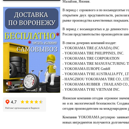
Малайзия, Япония.
В период с сорокового и по восьмидесятые г
открытием двух представительств, распол
рынке производства качественных покрышек
В период с восьмидесятых и до девяностого
России представительство производителя ши
В список дочерних компаний входит:
- YOKOHAMA TIRE (CANADA) INC
- YOKOHAMA TIRE PHILIPPINES, INC.
- YOKOHAMA TIRE CORPORATION
- YOKOHAMA TIRE MANUFACTURING TH
- YOKOHAMA EUROPE GmbH
- YOKOHAMA TYRE AUSTRALIA PTY., LT
- HANGZHOU YOKOHAMA TIRE CO., LTD
- YOKOHAMA RUBBER（THAILAND CO.,
- YOKOHAMA TYRE VIETNAM INC.
Японские компании сегодня огромное значени
но и их экологической безопасности. Созд
сегодня производителям на международном р
Компания YOKOHAMA регулярно занимается и
новых ингредиентов получаются долговечны