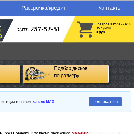
Рассрочка/кредит
Контакты
Товаров в корзине:
0
:
257-52-51
на сумму
+7(473)
4
0 руб.
0
Подбор дисков
по размеру
Подписаться
и и акции в нашем
канале MAX
 Rubber Company. В то время произошло