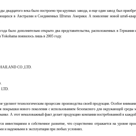
оды двадцатого века было построено три крупных завода, и еще один завод был приобрет
агающихся в Австралии и Соединенных Штатах Америки. А появление новой штаб-ква
.
 года было дополнительно открыто два представительства, расположенных в Германии 
н Yokohama появилось лишь в 2005 году.
AILAND CO.,LTD.
.
 LTD.
е уделяют технологическим процессам производства своей продукции. Особое внимание
авая покрышки нового поколения с использованием безопасного для окружающей сред
ынке. А этот немаловажный факт делает продукцию компании востребованной в каждой
нвестициями в собственное развитие, что существенно отражается на уровне произ
ми и надежными в эксплуатации при любых условиях.