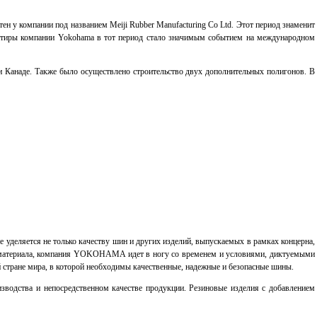
ен у компании под названием Meiji Rubber Manufacturing Co Ltd. Этот период знаменит
ртиры компании Yokohama в тот период стало значимым событием на международном
и Канаде. Также было осуществлено строительство двух дополнительных полигонов. В
 уделяется не только качеству шин и других изделий, выпускаемых в рамках концерна,
ы материала, компания YOKOHAMA идет в ногу со временем и условиями, диктуемыми
 стране мира, в которой необходимы качественные, надежные и безопасные шины.
водства и непосредственном качестве продукции. Резиновые изделия с добавлением