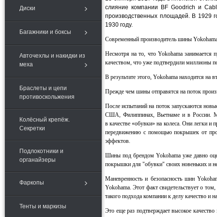
слияние компании BF Goodrich и Cabl
Диски
производственных площадей. В 1929 г
1930 году.
Багажники и боксы
Современный производитель шины Yokohama 
Несмотря на то, что Yokohama занимается п
Авточехлы и накидки из
качеством, что уже подтвердили миллионы по
меха
В результате этого, Yokohama находится на в
Браслеты и цепи
Прежде чем шины отправятся на поток произв
противоскольжения
После испытаний на поток запускаются новые
США, Филиппинах, Вьетнаме и в России. М
Колёсный крепёж.
в качестве «обувки» на колеса. Они легки и
Секретки
передвижению с помощью покрышек от про
эффектов.
Подлокотники и
Шины под брендом Yokohama уже давно оценил
органайзеры
покрышки для "обувки" своих новеньких и не
Маневренность и безопасность шин Yokoham
Фаркопы
Yokohama. Этот факт свидетельствует о том
такого подхода компании к делу качество и 
Тенты и маркизы
Это еще раз подтверждает высокое качество