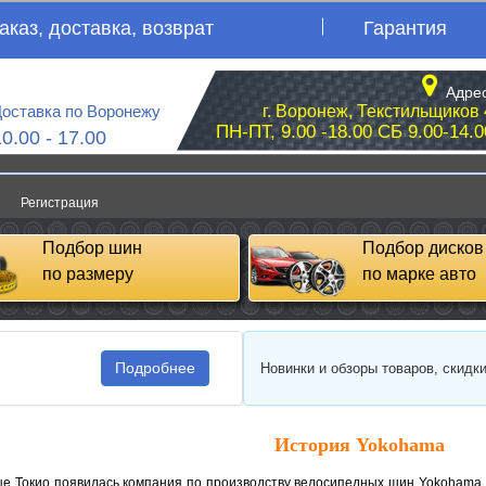
аказ, доставка, возврат
Гарантия
Адрес
оставка по Воронежу
г. Воронеж, Текстильщиков 
ПН-ПТ, 9.00 -18.00 СБ 9.00-14.0
10.00 - 17.00
Регистрация
Подбор шин
Подбор дисков
по размеру
по марке авто
Подробнее
Новинки и обзоры товаров, скидк
История Yokohama
ице Токио появилась компания по производству велосипедных шин Yokohama