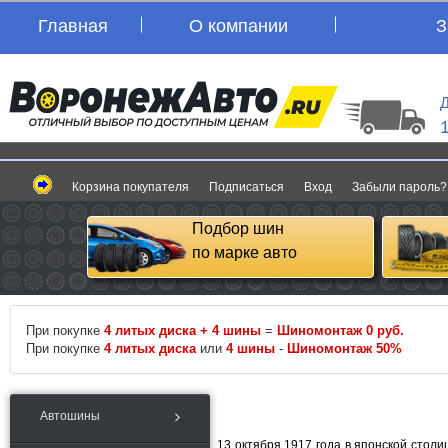
Главная
О компании
З
Д
Корзина покупателя
Подписаться
Вход
Забыли пароль?
Подбор шин
по марке авто
При покупке
4 литых диска + 4 шины
=
Шиномонтаж 0 руб.
При покупке
4 литых диска
или
4 шины
-
Шиномонтаж 50%
Автошины
13 октября 1917 года в японской стол