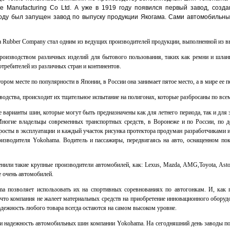
e Manufacturing Co Ltd. А уже в 1919 году появился первый завод, созд
оду был запущен завод по выпуску продукции Якогама. Сами автомобильн
Rubber Company стал одним из ведущих производителей продукции, выполненной из в
роизводством различных изделий для бытового пользования, таких как ремни и шланг
требителей из различных стран и континентов.
тором месте по популярности в Японии, в России она занимает пятое место, а в мире ее
одства, происходит их тщательное испытание на полигонах, которые разбросаны по всем
 варианты шин, которые могут быть предназначены как для летнего периода, так и для
ногие владельцы современных транспортных средств, в Воронеже и по России, по
 просты в эксплуатации и каждый участок рисунка протектора продуман разработчикам
изводителя Yokohama. Водитель и пассажиры, передвигаясь на авто, оснащенном 
и такие крупные производители автомобилей, как: Lexus, Mazda, AMG,Toyota, Aston M
 очень автомобилей.
a позволяет использовать их на спортивных соревнованиях по автогонкам. И, как п
, что компания не жалеет материальных средств на приобретение инновационного обору
надежность любого товара всегда остаются на самом высоком уровне.
 и надежность автомобильных шин компании Yokohama. На сегодняшний день заводы п