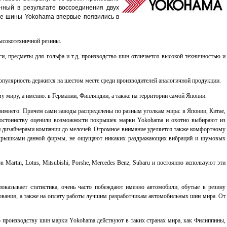
анный в результате воссоединения двух
ые шины Yokohama впервые появились в
ысокотехничной резины.
и, предметы для гольфа и т.д, производство шин отличается высокой техничностью и
 популярность держится на шестом месте среди производителей аналогичной продукции.
у миру, а именно: в Германии, Финляндии, а также на территории самой Японии.
 зимнего. Причем сами заводы распределены по разным уголкам мира: в Японии, Китае,
 достоинству оценили возможности покрышек марки Yokohama и охотно выбирают из
и и дизайнерами компании до мелочей. Огромное внимание уделяется также комфортному
покрышками данной фирмы, не ощущают никаких раздражающих вибраций и шумовых
artin, Lotus, Mitsubishi, Porshe, Mercedes Benz, Subaru и постоянно используют эти
оказывает статистика, очень часто побеждают именно автомобили, обутые в резину
дования, а также на оплату работы лучшим разработчикам автомобильных шин мира. От
о производству шин марки Yokohama действуют в таких странах мира, как Филиппины,