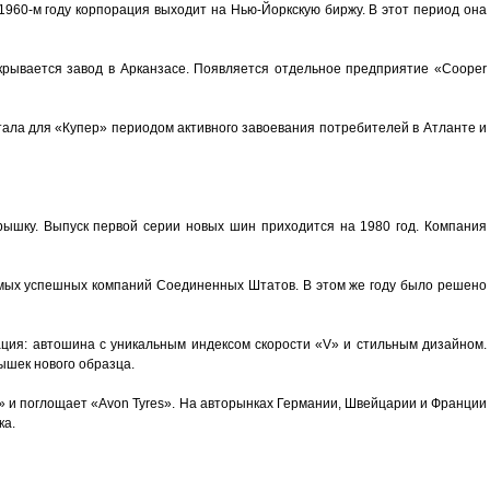
960-м году корпорация выходит на Нью-Йоркскую биржу. В этот период она
крывается завод в Арканзасе. Появляется отдельное предприятие «Cooper
стала для «Купер» периодом активного завоевания потребителей в Атланте и
рышку. Выпуск первой серии новых шин приходится на 1980 год. Компания
самых успешных компаний Соединенных Штатов. В этом же году было решено
ация: автошина с уникальным индексом скорости «V» и стильным дизайном.
рышек нового образца.
» и поглощает «Avon Tyres». На авторынках Германии, Швейцарии и Франции
ка.