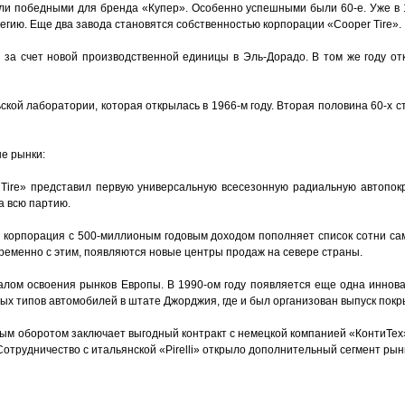
ли победными для бренда «Купер». Особенно успешными были 60-е. Уже в 1
егию. Еще два завода становятся собственностью корпорации «Cooper Tire».
 за счет новой производственной единицы в Эль-Дорадо. В том же году от
ской лаборатории, которая открылась в 1966-м году. Вторая половина 60-х 
е рынки:
 Tire» представил первую универсальную всесезонную радиальную автопок
а всю партию.
ду, корпорация с 500-миллионым годовым доходом пополняет список сотни 
временно с этим, появляются новые центры продаж на севере страны.
чалом освоения рынков Европы. В 1990-ом году появляется еще одна иннов
ых типов автомобилей в штате Джорджия, где и был организован выпуск пок
ным оборотом заключает выгодный контракт с немецкой компанией «КонтиТех
отрудничество с итальянской «Pirelli» открыло дополнительный сегмент рын