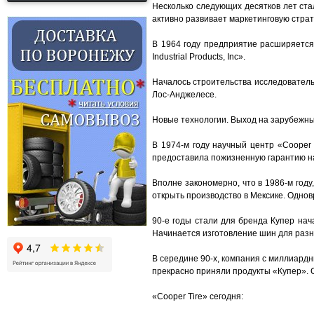
Несколько следующих десятков лет ста
активно развивает маркетинговую страт
В 1964 году предприятие расширяется
Industrial Products, Inc».
Началось строительства исследователь
Лос-Анджелесе.
Новые технологии. Выход на зарубежны
В 1974-м году научный центр «Cooper
предоставила пожизненную гарантию н
Вполне закономерно, что в 1986-м го
открыть производство в Мексике. Одно
90-е годы стали для бренда Купер на
Начинается изготовление шин для разн
В середине 90-х, компания с миллиард
прекрасно приняли продукты «Купер». С
«Cooper Tire» сегодня: