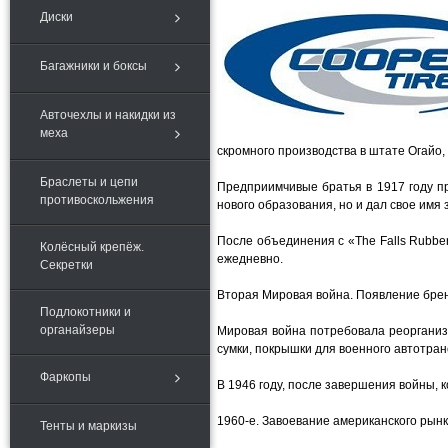
Диски
Багажники и боксы
Авточехлы и накидки из
меха
скромного производства в штате Огайо,
Браслеты и цепи
Предприимчивые братья в 1917 году пр
противоскольжения
нового образования, но и дал свое имя
После объединения с «The Falls Rubbe
Колёсный крепёж.
ежедневно.
Секретки
Вторая Мировая война. Появление брен
Подлокотники и
органайзеры
Мировая война потребовала реорганиз
сумки, покрышки для военного автотра
Фаркопы
В 1946 году, после завершения войны, 
1960-е. Завоевание американского рынк
Тенты и маркизы