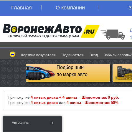
Главная
О компании
З
Д
Корзина покупателя
Подписаться
Вход
Забыли пароль?
Подбор шин
по марке авто
При покупке
4 литых диска + 4 шины
=
Шиномонтаж 0 руб.
При покупке
4 литых диска
или
4 шины
-
Шиномонтаж 50%
Автошины