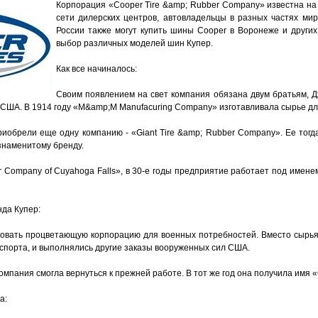
Корпорация «Cooper Tire &amp; Rubber Company» известна на 
сети дилерских центров, автовладельцы в разных частях ми
России также могут купить шины Cooper в Воронеже и других
выбор различных моделей шин Купер.
Как все начиналось:
Своим появлением на свет компания обязана двум братьям, Д
 США. В 1914 году «M&amp;M Manufacuring Company» изготавливала сырье дл
иобрели еще одну компанию - «Giant Tire &amp; Rubber Company». Ее тогд
 знаменитому бренду.
r Company of Cuyahoga Falls», в 30-е годы предприятие работает под имене
да Купер:
овать процветающую корпорацию для военных потребностей. Вместо сырья
нспорта, и выполнялись другие заказы вооруженных сил США.
компания смогла вернуться к прежней работе. В тот же год она получила имя 
а: