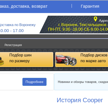
аказ, доставка, возврат
Гарантия
Адрес
оставка по Воронежу
г. Воронеж, Текстильщиков 
ПН-ПТ, 9.00 -18.00 СБ 9.00-14.0
10.00 - 17.00
Регистрация
Подбор шин
Подбор дисков
по размеру
по марке авто
Подробнее
Новинки и обзоры товаров, скидк
История Cooper