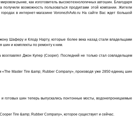
мировом рынке, как изготовитель высокотехнологичных автошин. Благодаря
ра получили возможность пользоваться продуктами этой компании. Жители
 городах в интернет-магазине VoronezhAvto.ru На сайте Вас ждет большой
жону Шаферу и Клоду Нарту, которые более века назад стали владельцами
я шин и комплекты по ремонту к ним.
а возглавлял Джон Купер (Cooper). Последний не только стал совладельцем
м «The Master Tire &amp; Rubber Company», производя уже 2850 единиц шин
 и готовых шин теперь выпускались понтонные мосты, водонепроницаемые
«Cooper Tire &amp; Rubber Company», которое существует и сейчас.